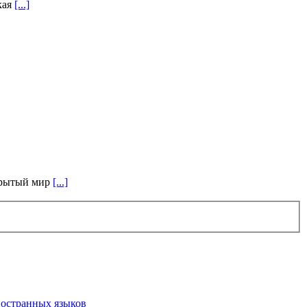
кая
[...]
ткрытый мир
[...]
иностранных языков