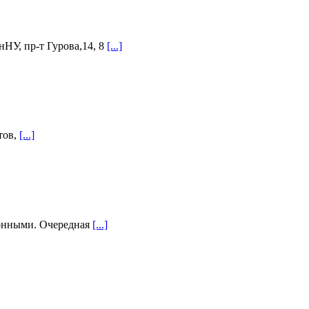
НУ, пр-т Гурова,14, 8
[...]
тов,
[...]
ионными. Очередная
[...]