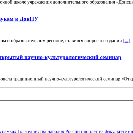
заочной школе учреждения дополнительного образования «Донец
наукам в ДонНУ
ом и образовательном регионе, ставился вопрос о создании
[...]
открытый научно-культурологический семинар
 провела традиционный научно-культурологический семинар «О
в рамках Года единства народов России пройдёт на факультете 