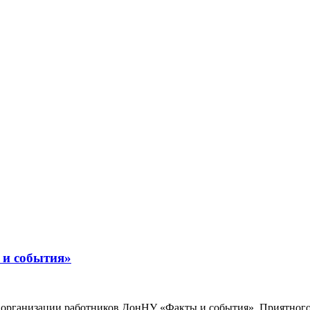
 и события»
 организации работников ДонНУ «Факты и события». Приятног