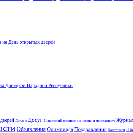
 на День открытых дверей
нём Донецкой Народной Республики
Досуг
Журнал
 дверей
Диплом
Енакиевский техникум экономики и менеджмента
ости
Объявления
Олимпиада
Поздравления
Пр
Политологи