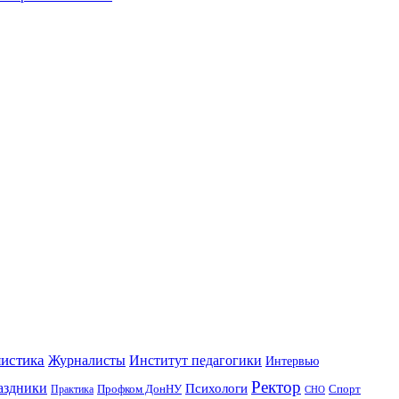
истика
Журналисты
Институт педагогики
Интервью
Ректор
аздники
Психологи
Профком ДонНУ
Спорт
Практика
СНО