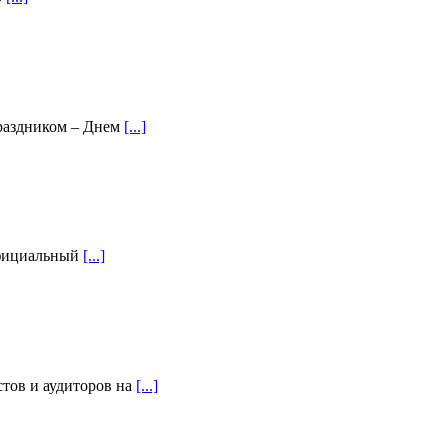
праздником – Днем
[...]
Официальный
[...]
тов и аудиторов на
[...]